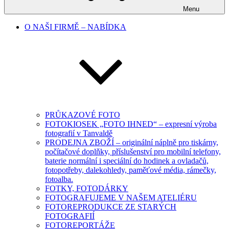
Menu
O NAŠI FIRMĚ – NABÍDKA
PRŮKAZOVÉ FOTO
FOTOKIOSEK „FOTO IHNED“ – expresní výroba
fotografií v Tanvaldě
PRODEJNA ZBOŽÍ – originální náplně pro tiskárny,
počítačové doplňky, příslušenství pro mobilní telefony,
baterie normální i speciální do hodinek a ovladačů,
fotopotřeby, dalekohledy, paměťové média, rámečky,
fotoalba.
FOTKY, FOTODÁRKY
FOTOGRAFUJEME V NAŠEM ATELIÉRU
FOTOREPRODUKCE ZE STARÝCH
FOTOGRAFIÍ
FOTOREPORTÁŽE