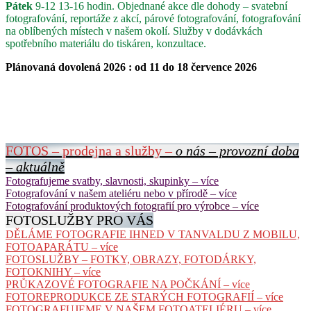
Pátek
9-12 13-16 hodin. Objednané akce dle dohody – svatební
fotografování, reportáže z akcí, párové fotografování, fotografování
na oblíbených místech v našem okolí. Služby v dodávkách
spotřebního materiálu do tiskáren, konzultace.
Plánovaná dovolená 2026 : od 11 do 18 července 2026
FOTOS – prodejna a služby –
o nás – provozní doba
– aktuálně
Fotografujeme svatby, slavnosti, skupinky – více
Fotografování v našem ateliéru nebo v přírodě – více
Fotografování produktových fotografií pro výrobce – více
FOTOSLUŽBY PRO VÁS
DĚLÁME FOTOGRAFIE IHNED V TANVALDU Z MOBILU,
FOTOAPARÁTU – více
FOTOSLUŽBY – FOTKY, OBRAZY, FOTODÁRKY,
FOTOKNIHY – více
PRŮKAZOVÉ FOTOGRAFIE NA POČKÁNÍ – více
FOTOREPRODUKCE ZE STARÝCH FOTOGRAFIÍ – více
FOTOGRAFUJEME V NAŠEM FOTOATELIÉRU – více