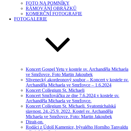
FOTO NA POMNÍKY
RÁMOVÁNÍ OBRÁZKŮ
KOMERČNÍ FOTOGRAFIE
FOTOGALERIE
Koncert Gospel Yetu v kostele sv. Archanděla Michaela
ve Smržovce. Foto Martin Jakoubek
Slivenecký akordeonový soubor – Koncert v kostele sv.
Archanděla Michaela ve Smržovce – 1.6.2024
Koncert Collegium St. Michaeli
Koncert Smržováčku ze dne 7.6.2024 v kostele sv.
Archanděla Michaela ve Smržovce.
Koncert Collegium St. Michaeli. Svatomichalská
slavnost. 24.-25.9. 2022. Kostel sv. Archanděla
Michaela ve Smržovce. Foto: Martin Jakoubek
Dirait-on.
Rodáci z Údolí Kamenice, bývalého Horního Tanvaldu